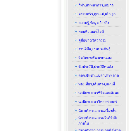
กีฬา,นันทนาการ,เกมกล
ครอบครัว,คุณแม่,เด็ก,ลูก
ความรู้,ข้อมูล,อ้างอิง
คอมพิวเตอร์,ไอที
คู่มือช่าง/วิศวกรรม
งานฝีมือ,งานประดิษฐ์
จิตวิทยา/พัฒนาตนเอง
ชีวประวัติ,ประวัติคนดัง
ตลก,ขันขำ,แปลกประหลาด
ท่องเที่ยว,เดินทาง,แผนที่
นวนิยายแนวชีวิตและสังคม
นวนิยายแนววิทยาศาสตร์
นิยาย/วรรณกรรม/เรื่องสั้น
นิยาย/วรรณกรรมจีน/กำลัง
ภายใน
นิยาย/วรรณกรรมภูตผี,ปีศาจ