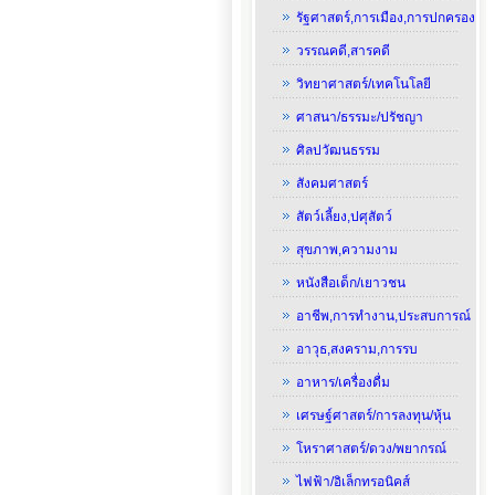
รัฐศาสตร์,การเมือง,การปกครอง
วรรณคดี,สารคดี
วิทยาศาสตร์/เทคโนโลยี
ศาสนา/ธรรมะ/ปรัชญา
ศิลปวัฒนธรรม
สังคมศาสตร์
สัตว์เลี้ยง,ปศุสัตว์
สุขภาพ,ความงาม
หนังสือเด็ก/เยาวชน
อาชีพ,การทำงาน,ประสบการณ์
อาวุธ,สงคราม,การรบ
อาหาร/เครื่องดื่ม
เศรษฐ์ศาสตร์/การลงทุน/หุ้น
โหราศาสตร์/ดวง/พยากรณ์
ไฟฟ้า/อิเล็กทรอนิคส์